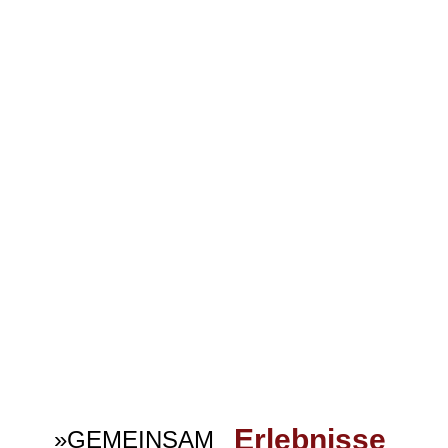
TUTTLINGEN & ENGEN
Du bisch uf de Suche noch'm tollem Obend mit deine
Freunda?
Du willsch mol wieder richtig lacha und dabei no richtig
cooles Wisse über's Städtle Tuttlingen und Engen
erfahre?
Dann bisch Du hier uff meiner neumodische Seite ganz
genau richtig!
Erlebnisse
»GEMEINSAM