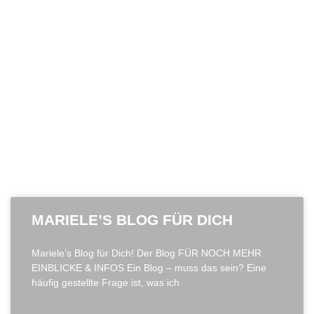
Dann bisch Du hier uff meiner neumodische Seite ganz
genau richtig!
MARIELE’S BLOG FÜR DICH
Mariele’s Blog für Dich! Der Blog FÜR NOCH MEHR
EINBLICKE & INFOS Ein Blog – muss das sein? Eine
häufig gestellte Frage ist, was ich